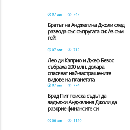
07 авг
747
Братът на Анджелина Джоли след
развода със съпругата си: Аз съм
гей!
07 авг
712
Лео ди Каприо и Джеф Безос
събраха 200 млн. долара,
спасяват най-застрашените
видове на планетата
07 авг
774
Брад Пит поиска съдът да
задължи Анджелина Джоли да
разкрие финансите си
06 авг
1159