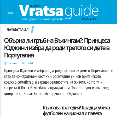
ЛАЙФСТАЙЛ
Обърна ли гръб на Бъкингам?: Принцеса
Юджини избра да роди третото си дете в
Португалия
07 авг
744
Принцеса Юджини е избрала да роди третото си дете в Португалия не
като демонстративен жест към родителите си или британското
кралско семейство, а заради реалностите на живота, който тя и
съпругът й Джак Бруксбанк изграждат там. Това твърдят източници,
цитирани от RadarOnline. 36-годишната Юджини и
Кървава трагедия! Крадци убиха
футболен национал с павета