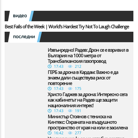
видео
Best Fails of the Week | World's Hardest Try Not To Laugh Challenge
последни
Извънредно! Радев: Дрон се е взривил в
България на 1000 метра от
Трансбалканския газопровод
17:43
212
ГЕРБ за дрона в Кардам: Важно е да
знаем дали съществува риск от
повторение
17:43
175
Христо Гаджев за дрона: Интересно сега
как кабинетът на Радев ще защити
националния интерес!
17:43
191
Министър Стоянов с тениска на
Кинтекс: Охраната на въздушното
пространство от края на юли е засилена
16:42
277