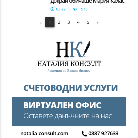
докрай обичаше Мария Калас
03 авг
1575
«
1
2
3
4
5
»