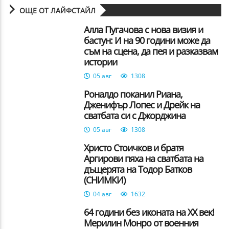
ОЩЕ ОТ ЛАЙФСТАЙЛ
Алла Пугачова с нова визия и
бастун: И на 90 години може да
съм на сцена, да пея и разказвам
истории
05 авг
1308
Роналдо поканил Риана,
Дженифър Лопес и Дрейк на
сватбата си с Джорджина
05 авг
1308
Христо Стоичков и братя
Аргирови пяха на сватбата на
дъщерята на Тодор Батков
(СНИМКИ)
04 авг
1632
64 години без иконата на XX век!
Мерилин Монро от военния