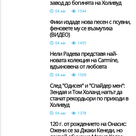
завод до богинята на Холивуд
04 авг
1544
Фики издаде нова песен с псувни,
феновете му се възмутиха
(ВИДЕО)
04 авг
1455
Нели Радева представя най-
новата колекция на Carmine,
вдъхновена от любовта
04 авг
1509
След "Одисея" и "Спайдер мен":
Зендая и Том Холанд напът да
станат рекордьори по приходи в
Холивуд
04 авг
1378
120 г. от рождението на Онасис:
Ожени се за Джаки Кенеди, но