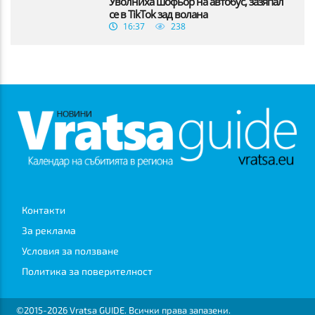
Уволниха шофьор на автобус, зазяпал
се в TikTok зад волана
16:37
238
Контакти
За реклама
Условия за ползване
Политика за поверителност
©2015-2026 Vratsa GUIDE. Всички права запазени.