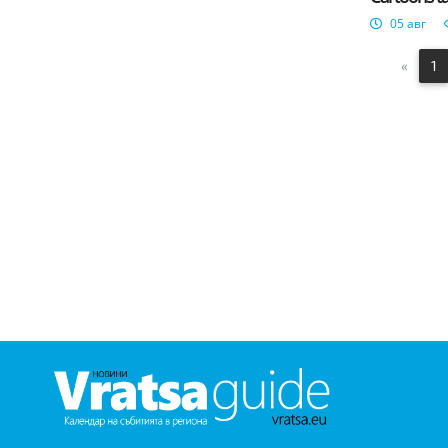
05 авг
«
1