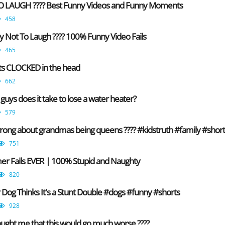
 LAUGH ???? Best Funny Videos and Funny Moments
458
 Not To Laugh ???? 100% Funny Video Fails
465
ets CLOCKED in the head
662
ys does it take to lose a water heater?
579
rong about grandmas being queens ???? #kidstruth #family #short
751
r Fails EVER | 100% Stupid and Naughty
820
Dog Thinks It's a Stunt Double #dogs #funny #shorts
928
ught me that this would go much worse ????