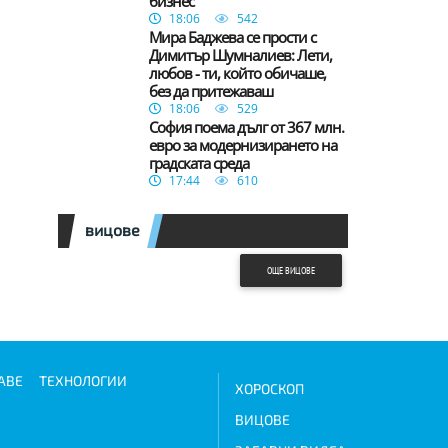
бизнес
18:06
542
Мира Баджева се прости с
Димитър Шумналиев: Лети,
любов - ти, който обичаше,
без да притежаваш
18:06
529
София поема дълг от 367 млн.
евро за модернизирането на
градската среда
17:44
610
вицове
ОЩЕ ВИЦОВЕ
АВЕ
ТЕХНОЛОГИИ
ХОРОСКОП
ВИЦОВЕ