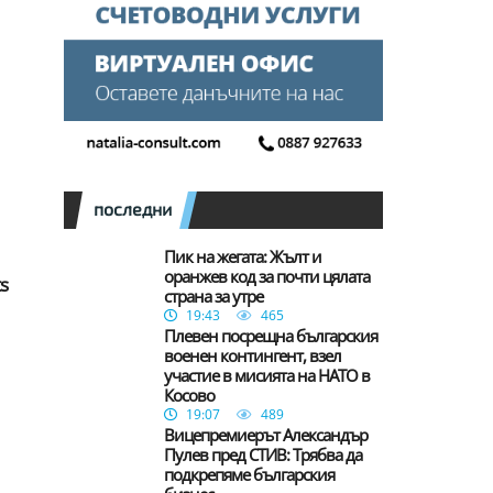
последни
Пик на жегата: Жълт и
оранжев код за почти цялата
s
страна за утре
19:43
465
Плевен посрещна българския
военен контингент, взел
участие в мисията на НАТО в
Косово
19:07
489
Вицепремиерът Александър
Пулев пред СТИВ: Трябва да
подкрепяме българския