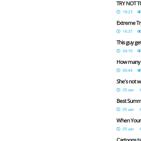
TRY NOT TO
18:23
Extreme Try
16:37
This guy g
04:16
How many gu
00:44
She's not w
05 авг
Best Summe
05 авг
When Your 
05 авг
Cartoons ta