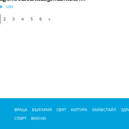
1089
2
3
4
5
6
»
ВРАЦА
БЪЛГАРИЯ
СВЯТ
КУЛТУРА
ЛАЙФСТАЙЛ
ЗДР
СПОРТ
ВКУСНО