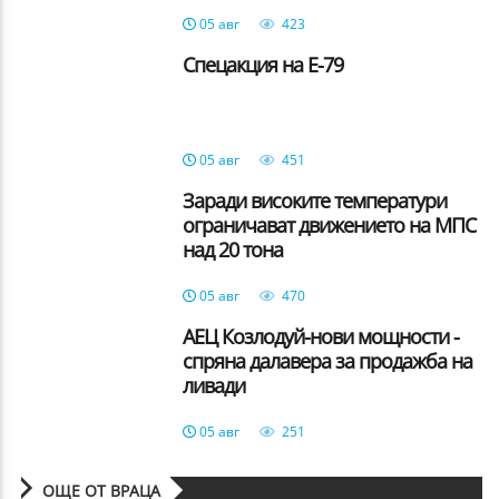
05 авг
423
Спецакция на Е-79
05 авг
451
Заради високите температури
ограничават движението на МПС
над 20 тона
05 авг
470
АЕЦ Козлодуй-нови мощности -
спряна далавера за продажба на
ливади
05 авг
251
ОЩЕ ОТ ВРАЦА