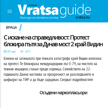
ВРАЦА
С искане на справедливост: Протест
блокира пътя за Дунав мост 2 край Видин
05 авг
671
Близки на загиналата при тежката катастрофа край Видин излязоха
на протест. Те блокираха международния път Е-79, на мястото на
тежкия инцидент, станал преди седмица. Семейството на 22-
годишната Даяна настоява за прозрачност на разследването и
шофьорът на ТИР-а да бъде задържан. Следват подробностите
Осъдени наркопласьори