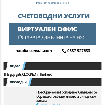
видео
This guy gets CLOCKED in the head
последни
Преображение Господне е! Слънцето се
обръща с гръб към лятото и с лице към
зимата
09:00
33