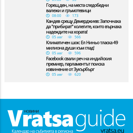
Горещ ден, на места следобедни
валежи и гръмотевици
08:00
173
Кандев срещу Демерджиев: Започнаха
да "прибират" колегите, които върнаха
надеждите на хората!
05 авг
566
Климатичен шок: Ел Ниньо тласка 49
милиона души към глад!
05 авг
596
Facebook свали реч на индийския
премиер, парламентът поиска
извинение от Зукърбърг
05 авг
620