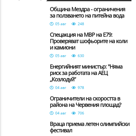
Община Мездра - ограничения
за ползването на питейна вода
05 авг
248
Спецакция на МВР на E79:
Проверяват шофьорите на коли
и камиони
05 авг
630
Енергийният министър: "Няма
риск за работата на АЕЦ
„Козлодуй“
04 авг
978
Ограничители на скоростта в
района на Червения площад?
04 авг
706
Враца приема летен олимпийски
фестивал