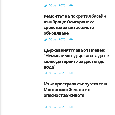
05 сеп 2025
Ремонтът на покрития басейн
във Враца: Осигурени са
средства за вътрешното
обновяване
05 сеп 2025
Държавният глава от Плевен:
"Немислимо е държавата да не
може да гарантира достъп до
вода"
05 сеп 2025
Мъж простреля съпругата си в
Монтанско: Жената е с
опасност за живота
05 сеп 2025