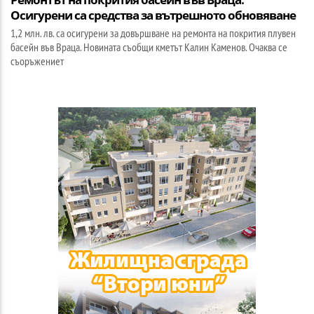
Осигурени са средства за вътрешното обновяване
1,2 млн. лв. са осигурени за довършване на ремонта на покрития плувен
басейн във Враца. Новината съобщи кметът Калин Каменов. Очаква се
съоръжениет