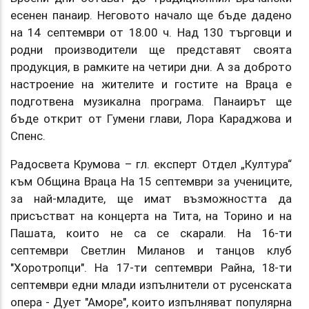
есенен панаир. Неговото начало ще бъде дадено
на 14 септември от 18.00 ч. Над 130 търговци и
родни производители ще представят своята
продукция, в рамките на четири дни. А за доброто
настроение на жителите и гостите на Враца е
подготвена музикална програма. Панаирът ще
бъде открит от Гумени глави, Лора Караджова и
Спенс.
Радосвета Крумова – гл. експерт Отдел „Култура“
към Община Враца На 15 септември за учениците,
за най-младите, ще имат възможността да
присъстват на концерта на Тита, на Торино и на
Пашата, които не са се скарали. На 16-ти
септември Светлин Миланов и танцов клуб
"Хоротропци". На 17-ти септември Райна, 18-ти
септември едни млади изпълнители от русенската
опера - Дует "Аморе", които изпълняват популярна