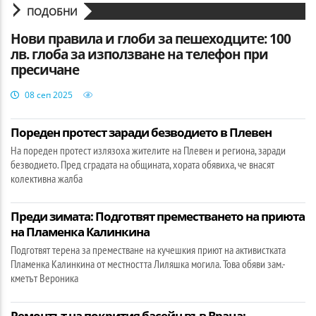
ПОДОБНИ
Нови правила и глоби за пешеходците: 100
лв. глоба за използване на телефон при
пресичане
08 сеп 2025
Пореден протест заради безводието в Плевен
На пореден протест излязоха жителите на Плевен и региона, заради
безводието. Пред сградата на общината, хората обявиха, че внасят
колективна жалба
Преди зимата: Подготвят преместването на приюта
на Пламенка Калинкина
Подготвят терена за преместване на кучешкия приют на активистката
Пламенка Калинкина от местността Лиляшка могила. Това обяви зам.-
кметът Вероника
Ремонтът на покрития басейн във Враца: