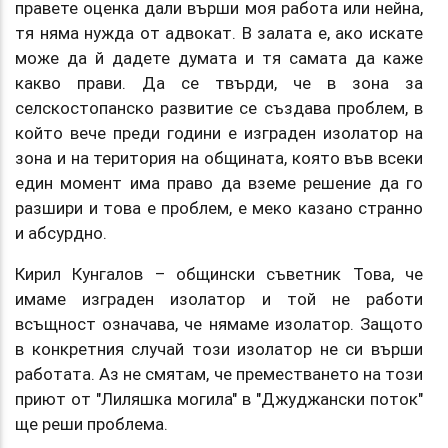
правете оценка дали върши моя работа или нейна,
тя няма нужда от адвокат. В залата е, ако искате
може да й дадете думата и тя самата да каже
какво прави. Да се твърди, че в зона за
селскостопанско развитие се създава проблем, в
който вече преди години е изграден изолатор на
зона и на територия на общината, която във всеки
един момент има право да вземе решение да го
разшири и това е проблем, е меко казано странно
и абсурдно.
Кирил Кунгалов – общински съветник Това, че
имаме изграден изолатор и той не работи
всъщност означава, че нямаме изолатор. Защото
в конкретния случай този изолатор не си върши
работата. Аз не смятам, че преместването на този
приют от "Лиляшка могила" в "Джуджански поток"
ще реши проблема.