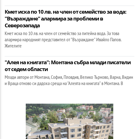
Кмет иска по 10 лв. на член от семейство за вода:
"Възраждане" алармира за проблеми в
Северозапада
Кмет иска по 10 лв. на член от семейство за питейна вода. За това
алармира народният представител от "Възраждане" Ивайло Папов.
Жителите
"Алея на книгата": Монтана събра млади писатели
от седем области
Млади автори от Монтана, София, Пловдив, Велико Търново, Варна, Видин
и Враца отново си дадоха среща на "Алеята на книгата" в Монтана. В