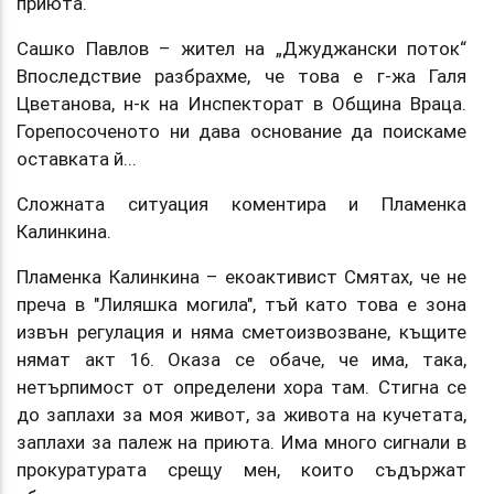
приюта.
Сашко Павлов – жител на „Джуджански поток“
Впоследствие разбрахме, че това е г-жа Галя
Цветанова, н-к на Инспекторат в Община Враца.
Горепосоченото ни дава основание да поискаме
оставката й...
Сложната ситуация коментира и Пламенка
Калинкина.
Пламенка Калинкина – екоактивист Смятах, че не
преча в "Лиляшка могила", тъй като това е зона
извън регулация и няма сметоизвозване, къщите
нямат акт 16. Оказа се обаче, че има, така,
нетърпимост от определени хора там. Стигна се
до заплахи за моя живот, за живота на кучетата,
заплахи за палеж на приюта. Има много сигнали в
прокуратурата срещу мен, които съдържат