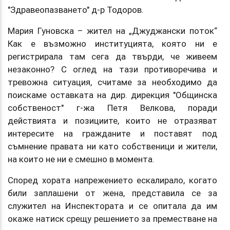
"Здравеопазването" д-р Тодоров.
Мария Гуновска – жител на „Джуджански поток“
Как е възможно институцията, която ни е
регистрирала там сега да твърди, че живеем
незаконно? С оглед на тази противоречива и
тревожна ситуация, считаме за необходимо да
поискаме оставката на дир. дирекция "Общинска
собственост" г-жа Петя Велкова, поради
действията и позициите, които не отразяват
интересите на гражданите и поставят под
съмнение правата ни като собственици и жители,
на които не ни е смешно в момента.
Според хората напрежението ескалирало, когато
били заплашени от жена, представила се за
служител на Инспектората и се опитала да им
окаже натиск срещу решението за преместване на