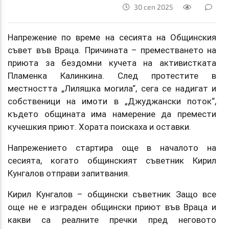
30 сеп 2025
Напрежение по време на сесията на Общинския
съвет във Враца. Причината – преместването на
приюта за бездомни кучета на активистката
Пламенка Калинкина. След протестите в
местността „Лиляшка могила“, сега се надигат и
собственици на имоти в „Джуджански поток“,
където общината има намерение да премести
кучешкия приют. Хората поискаха и оставки.
Напрежението стартира още в началото на
сесията, когато общинският съветник Кирил
Кунгалов отправи запитвания.
Кирил Кунгалов – общински съветник Защо все
още не е изграден общински приют във Враца и
какви са реалните пречки пред неговото