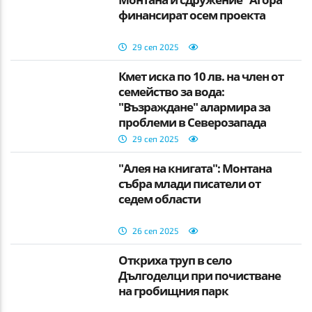
финансират осем проекта
29 сеп 2025
Кмет иска по 10 лв. на член от
семейство за вода:
"Възраждане" алармира за
проблеми в Северозапада
29 сеп 2025
"Алея на книгата": Монтана
събра млади писатели от
седем области
26 сеп 2025
Откриха труп в село
Дългоделци при почистване
на гробищния парк