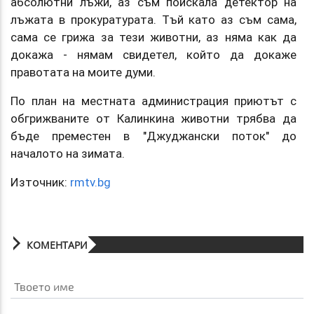
абсолютни лъжи, аз съм поискала детектор на
лъжата в прокуратурата. Тъй като аз съм сама,
сама се грижа за тези животни, аз няма как да
докажа - нямам свидетел, който да докаже
правотата на моите думи.
По план на местната администрация приютът с
обгрижваните от Калинкина животни трябва да
бъде преместен в "Джуджански поток" до
началото на зимата.
Източник:
rmtv.bg
КОМЕНТАРИ
Твоето име