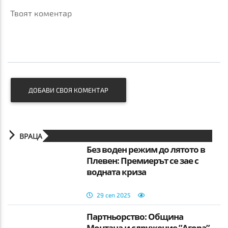
Твоят коментар
ДОБАВИ СВОЯ КОМЕНТАР
ВРАЦА
Без воден режим до лятото в
Плевен: Премиерът се зае с
водната криза
29 сеп 2025
Партньорство: Община
Монтана и сдружение ”Агора”