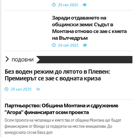
25 сеп 2025
Заради отдаването на
общински земи: Съдът в
Монтана отново се зае с кмета
на Вълчедръм
24 сеп 2025
ПОДОБНИ
Без воден режим до лятото в Плевен:
Премиерът се зае с водната криза
29 сеп 2025
Партньорство: Община Монтана и сдружение
”Агора” финансират осем проекта
Осем проекта на читалища и кметства от община Монтана ще бъдат
финансирани от Фонда за подкрепа на местни инициативи. До
конкурсната сесия бяха доп