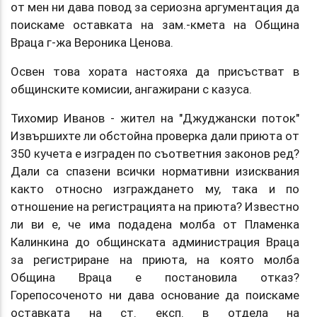
от мен ни дава повод за сериозна аргументация да
поискаме оставката на зам.-кмета на Община
Враца г-жа Вероника Ценова.
Освен това хората настояха да присъстват в
общинските комисии, ангажирани с казуса.
Тихомир Иванов - жител на "Джуджански поток"
Извършихте ли обстойна проверка дали приюта от
350 кучета е изграден по съответния законов ред?
Дали са спазени всички нормативни изисквания
както относно изграждането му, така и по
отношение на регистрацията на приюта? Известно
ли ви е, че има подадена молба от Пламенка
Калинкина до общинската администрация Враца
за регистриране на приюта, на която молба
Община Враца е постановила отказ?
Горепосоченото ни дава основание да поискаме
оставката на ст. експ. в отдела на