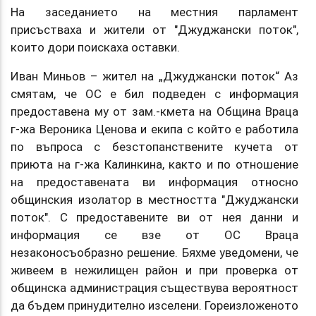
На заседанието на местния парламент
присъстваха и жители от "Джуджански поток",
които дори поискаха оставки.
Иван Миньов – жител на „Джуджански поток“ Аз
смятам, че ОС е бил подведен с информация
предоставена му от зам.-кмета на Община Враца
г-жа Вероника Ценова и екипа с който е работила
по въпроса с безстопанствените кучета от
приюта на г-жа Калинкина, както и по отношение
на предоставената ви информация относно
общинския изолатор в местността "Джуджански
поток". С предоставените ви от нея данни и
информация се взе от ОС Враца
незаконосъобразно решение. Бяхме уведомени, че
живеем в нежилищен район и при проверка от
общинска администрация съществува вероятност
да бъдем принудително изселени. Гореизложеното