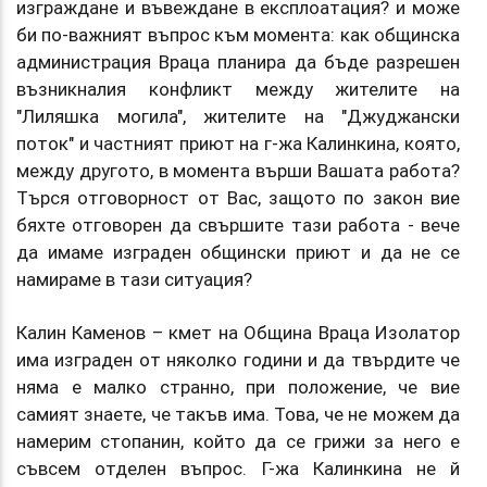
изграждане и въвеждане в експлоатация? и може
би по-важният въпрос към момента: как общинска
администрация Враца планира да бъде разрешен
възникналия конфликт между жителите на
"Лиляшка могила", жителите на "Джуджански
поток" и частният приют на г-жа Калинкина, която,
между другото, в момента върши Вашата работа?
Търся отговорност от Вас, защото по закон вие
бяхте отговорен да свършите тази работа - вече
да имаме изграден общински приют и да не се
намираме в тази ситуация?
Калин Каменов – кмет на Община Враца Изолатор
има изграден от няколко години и да твърдите че
няма е малко странно, при положение, че вие
самият знаете, че такъв има. Това, че не можем да
намерим стопанин, който да се грижи за него е
съвсем отделен въпрос. Г-жа Калинкина не й