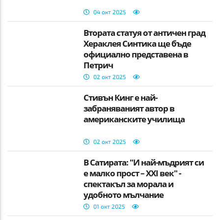
04 окт 2025
Втората статуя от античен град
Хераклея Синтика ще бъде
официално представена в
Петрич
02 окт 2025
Стивън Кинг е най-
забраняваният автор в
американските училища
02 окт 2025
В Сатирата: "И най-мъдрият си
е малко прост – XXI век" -
спектакъл за морала и
удобното мълчание
01 окт 2025