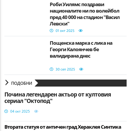
Роби Уилямс поздрави
националите ни по волейбол
пред 40 000 на стадион "Васил
Левски"
01 окт 2025
Пощенска марка с лика на
Георги Калоянчев бе
валидирана днес
30 сеп 2025
ПОДОБНИ
Почина легендарен актьор от култовия
сериал "Октопод"
04 окт 2025
Втората статуя от античен град Хераклея Синтика