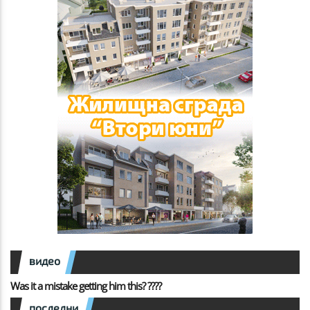
видео
Was it a mistake getting him this? ????
последни