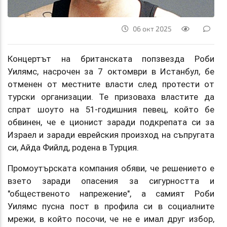
06 окт 2025
Концертът на британската попзвезда Роби
Уилямс, насрочен за 7 октомври в Истанбул, бе
отменен от местните власти след протести от
турски организации. Те призоваха властите да
спрат шоуто на 51-годишния певец, който бе
обвинен, че е ционист заради подкрепата си за
Израел и заради еврейския произход на съпругата
си, Айда Фийлд, родена в Турция.
Промоутърската компания обяви, че решението е
взето заради опасения за сигурността и
"общественото напрежение", а самият Роби
Уилямс пусна пост в профила си в социалните
мрежи, в който посочи, че не е имал друг избор,