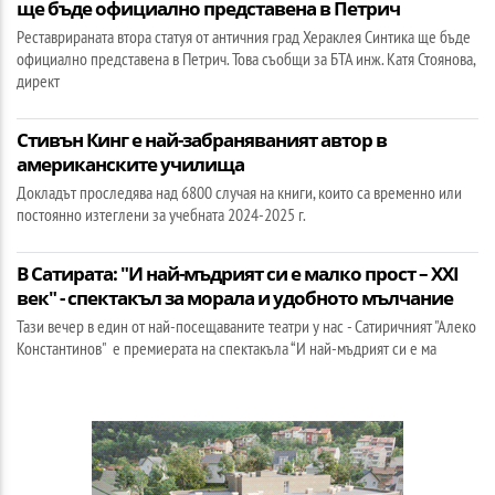
ще бъде официално представена в Петрич
Реставрираната втора статуя от античния град Хераклея Синтика ще бъде
официално представена в Петрич. Това съобщи за БТА инж. Катя Стоянова,
директ
Стивън Кинг е най-забраняваният автор в
американските училища
Докладът проследява над 6800 случая на книги, които са временно или
постоянно изтеглени за учебната 2024-2025 г.
В Сатирата: "И най-мъдрият си е малко прост – XXI
век" - спектакъл за морала и удобното мълчание
Тази вечер в един от най-посещаваните театри у нас - Сатиричният "Алеко
Константинов" е премиерата на спектакъла “И най-мъдрият си е ма