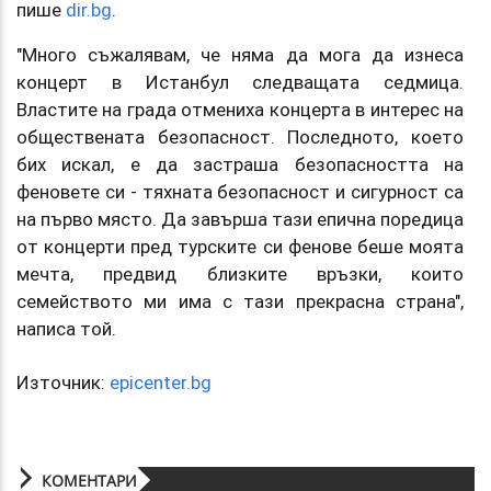
пише
dir.bg
.
"Много съжалявам, че няма да мога да изнеса
концерт в Истанбул следващата седмица.
Властите на града отмениха концерта в интерес на
обществената безопасност. Последното, което
бих искал, е да застраша безопасността на
феновете си - тяхната безопасност и сигурност са
на първо място. Да завърша тази епична поредица
от концерти пред турските си фенове беше моята
мечта, предвид близките връзки, които
семейството ми има с тази прекрасна страна",
написа той.
Източник:
epicenter.bg
КОМЕНТАРИ