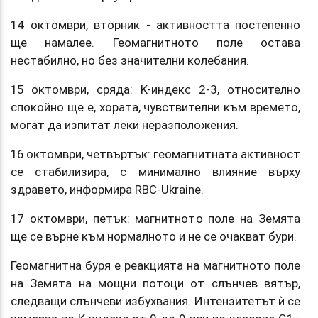
14 октомври, вторник - активността постепенно
ще намалее. Геомагнитното поле остава
нестабилно, но без значителни колебания.
15 октомври, сряда: K-индекс 2-3, относително
спокойно ще е, хората, чувствителни към времето,
могат да изпитат леки неразположения.
16 октомври, четвъртък: геомагнитната активност
се стабилизира, с минимално влияние върху
здравето, информира RBC-Ukraine.
17 октомври, петък: магнитното поле на Земята
ще се върне към нормалното и не се очакват бури.
Геомагнитна буря е реакцията на магнитното поле
на Земята на мощни потоци от слънчев вятър,
следващи слънчеви избухвания. Интензитетът ѝ се