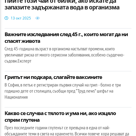
Пийте този чай от билки, ако искате да
запазите задържаната вода в организма
13 окт 2025
Важните изследвания след 45 г., които могат да ни
спасят живота
След 45-годишна възраст в организма настъпват промени, които
увеличават риска от много сериозни заболявания, особено сърдечно-
съдови.Експерт
Грипът ни подкара, слагайте ваксините
В София, в петък е регистриран първия случай на грип - болно е три
годишно дете от столицата, съобщи пред “Труд news” шефът на
Националния
Какво се случва с тялото и ума ни, ако изцяло
спрем глутена
През последните години глутенът се превърна в една от най-
обсъжданите теми в света на храненето. Всички повече хора решават да