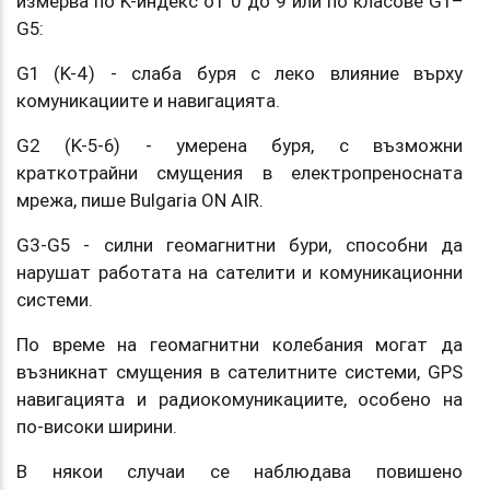
измерва по K-индекс от 0 до 9 или по класове G1–
G5:
G1 (K-4) - слаба буря с леко влияние върху
комуникациите и навигацията.
G2 (K-5-6) - умерена буря, с възможни
краткотрайни смущения в електропреносната
мрежа, пише Bulgaria ON AIR.
G3-G5 - силни геомагнитни бури, способни да
нарушат работата на сателити и комуникационни
системи.
По време на геомагнитни колебания могат да
възникнат смущения в сателитните системи, GPS
навигацията и радиокомуникациите, особено на
по-високи ширини.
В някои случаи се наблюдава повишено