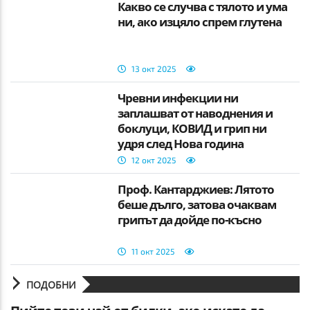
Какво се случва с тялото и ума
ни, ако изцяло спрем глутена
13 окт 2025
Чревни инфекции ни
заплашват от наводнения и
боклуци, КОВИД и грип ни
удря след Нова година
12 окт 2025
Проф. Кантарджиев: Лятото
беше дълго, затова очаквам
грипът да дойде по-късно
11 окт 2025
ПОДОБНИ