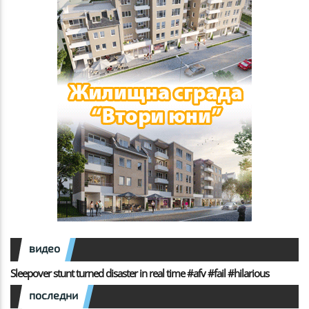
видео
Sleepover stunt turned disaster in real time #afv #fail #hilarious
последни