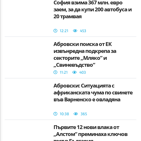
София взима 367 млн. евро
заем, за да купи 200 автобуса и
20 трамвая
12:21
453
Абровски поиска от ЕК
извънредна подкрепа за
секторите „Мляко“ и
„Свиневъдство“
11:21
403
Абровски: Ситуацията с
африканската чума по свинете
във Варненско е овладяна
10:38
365
Първите 12 нови влака от
„Алстом“ преминаха ключов
тест в България