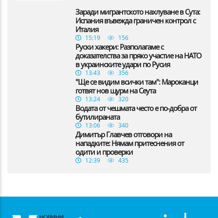
Заради мигрантското нахлуване в Сута:
Испания въвежда граничен контрол с
Италия
15:19
156
Руски хакери: Разполагаме с
доказателства за пряко участие на НАТО
в украинските удари по Русия
13:43
356
"Ще се видим всички там": Мароканци
готвят нов щурм на Сеута
13:24
320
Водата от чешмата често е по-добра от
бутилираната
13:06
340
Димитър Главчев отговори на
нападките: Нямам притеснения от
одити и проверки
12:39
435