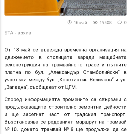
16 май
14508
0
БТА - архив
От 18 май се въвежда временна организация на
движението в столицата заради мащабната
реконструкция на трамвайното трасе и пътните
платна по бул. „Александър Стамболийски“ в
участъка между бул. „Константин Величков“ и ул.
„Западна“, съобщават от ЦГМ.
Според информацията промените са свързани с
продължаващите строително-ремонтни дейности
и ще засегнат част от градския транспорт.
Възстановява се редовният маршрут на трамвай
№10, докато трамвай №8 ще продължи да се