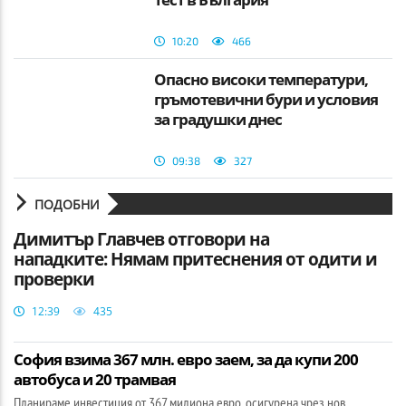
10:20
466
Опасно високи температури,
гръмотевични бури и условия
за градушки днес
09:38
327
ПОДОБНИ
Димитър Главчев отговори на
нападките: Нямам притеснения от одити и
проверки
12:39
435
София взима 367 млн. евро заем, за да купи 200
автобуса и 20 трамвая
Планираме инвестиция от 367 милиона евро, осигурена чрез нов