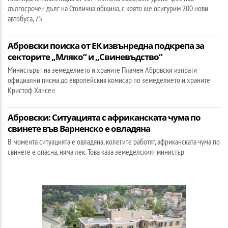
дългосрочен дълг на Столична община, с която ще осигурим 200 нови
автобуса, 75
Абровски поиска от ЕК извънредна подкрепа за
секторите „Мляко“ и „Свиневъдство“
Министърът на земеделието и храните Пламен Абровски изпрати
официални писма до европейския комисар по земеделието и храните
Кристоф Хансен
Абровски: Ситуацията с африканската чума по
свинете във Варненско е овладяна
В момента ситуацията е овладяна, колегите работят, африканската чума по
свинете е опасна, няма лек. Това каза земеделският министър