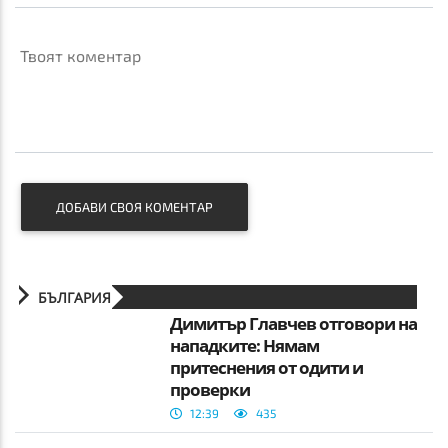
Твоят коментар
ДОБАВИ СВОЯ КОМЕНТАР
БЪЛГАРИЯ
Димитър Главчев отговори на
нападките: Нямам
притеснения от одити и
проверки
12:39
435