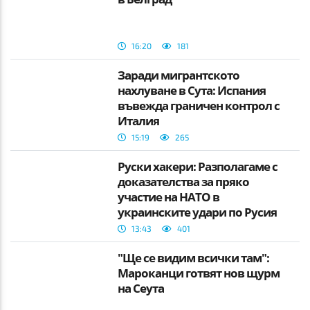
16:20
181
Заради мигрантското
нахлуване в Сута: Испания
въвежда граничен контрол с
Италия
15:19
265
Руски хакери: Разполагаме с
доказателства за пряко
участие на НАТО в
украинските удари по Русия
13:43
401
"Ще се видим всички там":
Мароканци готвят нов щурм
на Сеута