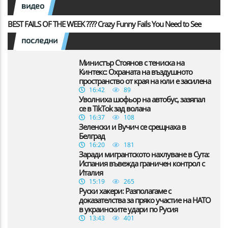
видео
BEST FAILS OF THE WEEK ???? Crazy Funny Fails You Need to See
последни
Министър Стоянов с тениска на
Кинтекс: Охраната на въздушното
пространство от края на юли е засилена
16:42
89
Уволниха шофьор на автобус, зазяпал
се в TikTok зад волана
16:37
108
Зеленски и Вучич се срещнаха в
Белград
16:20
181
Заради мигрантското нахлуване в Сута:
Испания въвежда граничен контрол с
Италия
15:19
265
Руски хакери: Разполагаме с
доказателства за пряко участие на НАТО
в украинските удари по Русия
13:43
401