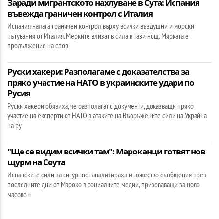
Заради мигрантското нахлуване в Сута: Испания
въвежда граничен контрол с Италия
Испания налага граничен контрол върху всички въздушни и морски
пътувания от Италия. Мерките влизат в сила в тази нощ. Мярката е
продължение на спор
Руски хакери: Разполагаме с доказателства за
пряко участие на НАТО в украинските удари по
Русия
Руски хакери обявиха, че разполагат с документи, доказващи пряко
участие на експерти от НАТО в атаките на Въоръжените сили на Украйна
на ру
"Ще се видим всички там": Мароканци готвят нов
щурм на Сеута
Испанските сили за сигурност анализираха множество съобщения през
последните дни от Мароко в социалните медии, призоваващи за ново
масово н