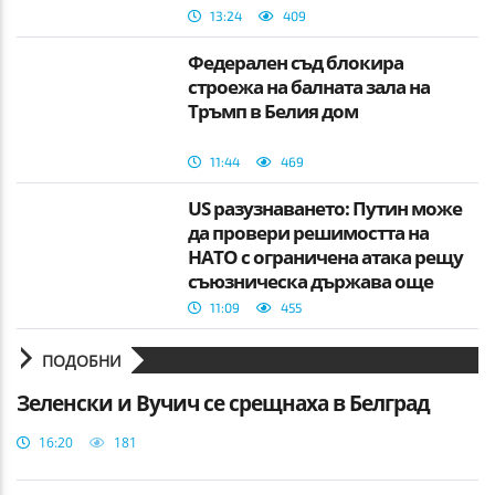
13:24
409
Федерален съд блокира
строежа на балната зала на
Тръмп в Белия дом
11:44
469
US разузнаването: Путин може
да провери решимостта на
НАТО с ограничена атака рещу
съюзническа държава още
тази есен
11:09
455
ПОДОБНИ
Зеленски и Вучич се срещнаха в Белград
16:20
181