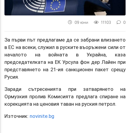
09 юни
11103
0
За първи път предлагаме да се забрани влизането
в ЕС на всеки, служил в руските въоръжени сили от
началото на войната в Украйна, каза
председателката на ЕК Урсула фон дер Лайен при
представянето на 21-ия санкционен пакет срещу
Русия.
Заради сътресенията при затварянето на
Ормузкия пролив Комисията предлага спиране на
корекцията на ценовия таван на руския петрол.
Източник:
novinite.bg