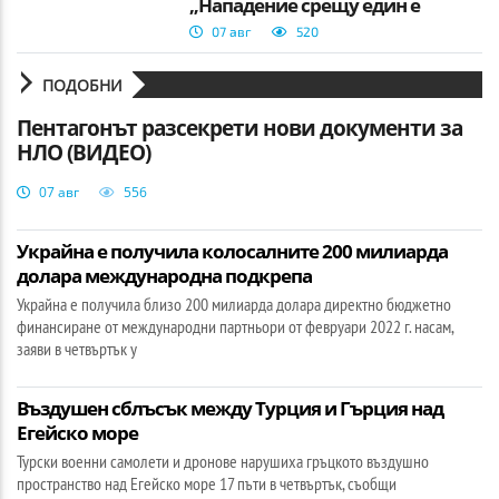
„Нападение срещу един е
нападение срещу всички“
07 авг
520
ПОДОБНИ
Пентагонът разсекрети нови документи за
НЛО (ВИДЕО)
07 авг
556
Украйна е получила колосалните 200 милиарда
долара международна подкрепа
Украйна е получила близо 200 милиарда долара директно бюджетно
финансиране от международни партньори от февруари 2022 г. насам,
заяви в четвъртък у
Въздушен сблъсък между Турция и Гърция над
Егейско море
Турски военни самолети и дронове нарушиха гръцкото въздушно
пространство над Егейско море 17 пъти в четвъртък, съобщи