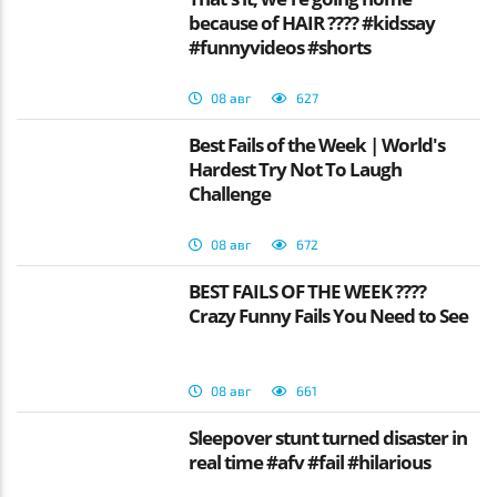
because of HAIR ???? #kidssay
#funnyvideos #shorts
08 авг
627
Best Fails of the Week | World's
Hardest Try Not To Laugh
Challenge
08 авг
672
BEST FAILS OF THE WEEK ????
Crazy Funny Fails You Need to See
08 авг
661
Sleepover stunt turned disaster in
real time #afv #fail #hilarious