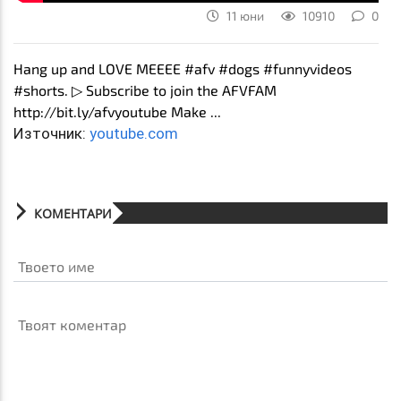
11 юни
10910
0
Hang up and LOVE MEEEE #afv #dogs #funnyvideos
#shorts. ▷ Subscribe to join the AFVFAM
http://bit.ly/afvyoutube Make ...
Източник:
youtube.com
КОМЕНТАРИ
Твоето име
Твоят коментар