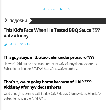
08 авг
827
ПОДОБНИ
This Kid's Face When He Tasted BBQ Sauce ????
#afv #funny
04:37
683
This guy stays a little too calm under pressure ????
He won't fold but he also won't really try #afv #funnyvideos #shorts. ▷
Subscribe to join the AFVFAM http://bit.ly/afvyoutube ...
That's it, we're going home because of HAIR ????
#kidssay #funnyvideos #shorts
Valid enough reason to call it a day #afv #kidssay #funnyvideos #shorts. ▷
Subscribe to join the AFVFAM ...