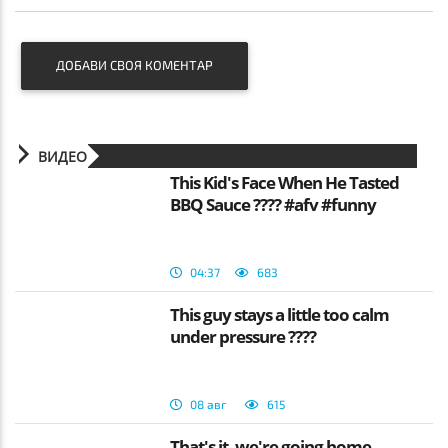
ДОБАВИ СВОЯ КОМЕНТАР
ВИДЕО
This Kid's Face When He Tasted
BBQ Sauce ???? #afv #funny
04:37
683
This guy stays a little too calm
under pressure ????
08 авг
615
That's it, we're going home