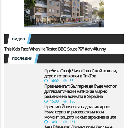
видео
This Kid's Face When He Tasted BBQ Sauce ???? #afv #funny
последни
Пребиха "шеф Чичо Гошо“, който коли,
дере и готви котки в ТикТок
16:02
55
Президентът: България да бъде част от
дипломатически натиск за мирно
решение на войната в Украйна
15:03
180
Цветлин Йовчев за падналия дрон:
Няма серизни рискове към този
момент, защото не сме атрактивна цел
14:01
251
Адм.Ефтимов: Дронът край Кардам е