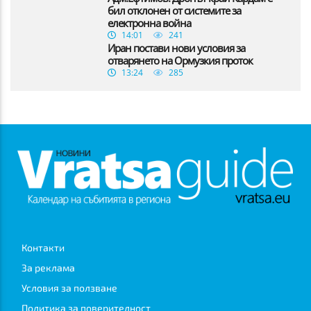
бил отклонен от системите за
електронна война
14:01
241
Иран постави нови условия за
отварянето на Ормузкия проток
13:24
285
Контакти
За реклама
Условия за ползване
Политика за поверителност