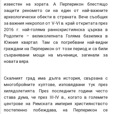
известен на хората. А Перперикон блестящо
защити реномето си на един от най-важните
археологически обекти в страната. Вече съобщих
за важния некропол от V-VI в. край откритата през
2016 г. най-голяма раннохристиянска църква в
Родопите – великолепната Голяма базилика в
Южния квартал. Там са погребвани най-видни
граждани на Перперикон от този период и са били
съхранявани мощи на мъченици, загинали за
новата вяра.
Скалният град има дълга история, свързана с
многобройните култове, изповядвани тук през
хилядолетията. През последните години често
става дума, че през III-IV в., когато в големите
центрове на Римската империя християнството
постепенно побеждава, на Перперикон се