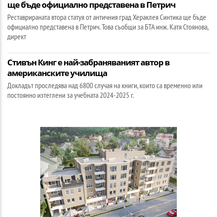
ще бъде официално представена в Петрич
Реставрираната втора статуя от античния град Хераклея Синтика ще бъде
официално представена в Петрич. Това съобщи за БТА инж. Катя Стоянова,
директ
Стивън Кинг е най-забраняваният автор в
американските училища
Докладът проследява над 6800 случая на книги, които са временно или
постоянно изтеглени за учебната 2024-2025 г.