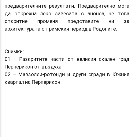
предварителните резултати. Предварително мога
да открехна леко завесата с анонса, че това
откритие променя представите ни за
архитектурата от римския период в Родопите.
Снимки:
01 – Разкритите части от великия скален град
Перперикон от въздуха
02 – Мавзолеи-ротонди и други сгради в Южния
квартал на Перперикон