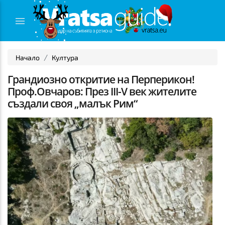
Начало
Култура
Грандиозно откритие на Перперикон!
Проф.Овчаров: През ІІІ-V век жителите
създали своя „малък Рим“