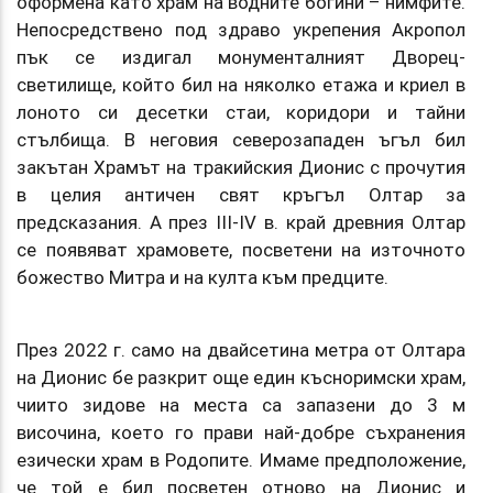
оформена като храм на водните богини – нимфите.
Непосредствено под здраво укрепения Акропол
пък се издигал монументалният Дворец-
светилище, който бил на няколко етажа и криел в
лоното си десетки стаи, коридори и тайни
стълбища. В неговия северозападен ъгъл бил
закътан Храмът на тракийския Дионис с прочутия
в целия античен свят кръгъл Олтар за
предсказания. А през ІІІ-ІV в. край древния Олтар
се появяват храмовете, посветени на източното
божество Митра и на култа към предците.
През 2022 г. само на двайсетина метра от Олтара
на Дионис бе разкрит още един късноримски храм,
чиито зидове на места са запазени до 3 м
височина, което го прави най-добре съхранения
езически храм в Родопите. Имаме предположение,
че той е бил посветен отново на Дионис и