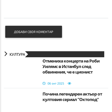
ДОБАВИ СВОЯ КОМЕНТАР
КУЛТУРА
Отмениха концерта на Роби
Уилямс в Истанбул след
обвинения, че е ционист
06 окт 2025
Почина легендарен актьор от
култовия сериал "Октопод"