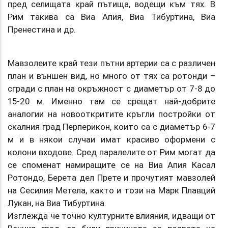
пред селищата край пътища, водещи към тях. В
Рим такива са Виа Апия, Виа Тибуртина, Виа
Пренестина и др.
Мавзолеите край тези пътни артерии са с различен
план и външен вид, но много от тях са ротонди –
сгради с план на окръжност с диаметър от 7-8 до
15-20 м. Именно там се срещат най-добрите
аналогии на новооткритите кръгли постройки от
скалния град Перперикон, които са с диаметър 6-7
м и в някои случаи имат красиво оформени с
колони входове. Сред паралелите от Рим могат да
се споменат намиращите се на Виа Апия Касал
Ротондо, Берета дел Прете и прочутият мавзолей
на Сесилия Метела, както и този на Марк Плавций
Лукан, на Виа Тибуртина.
Изглежда че точно културните влияния, идващи от