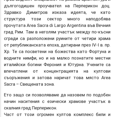
дългогодишен проучвател на Перперикон доц.
Здравко Димитров изказа идеята, че като
структура този сектор много наподобява
прочутата Area Sacra di Largo Argentina във Вечния
град Рим. Там в неголям участък между по-късни
сгради са разположени руините от четири храма
от републиканската епоха, датирани през IV-I в. пр.
Хр. Те са посветени на божества като Фортуна и
водните нимфи, но и на малко познатите местни
италийски богини Ферония и Ютурна. Учените са
впечатлени от концентрацията на култови
съоръжения и затова наричат това място Area
Sacra – Свещената зона.
Ето защо си позволяваме да назовем по подобен
начин наситения с езически храмове участък в
скалния град Перперикон.
Част от този огромен култов комплекс били и