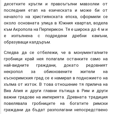
десетките кръгли и правоъгълни мавзолеи от
последния етап на езическата и може би от
началото на християнската епоха, оформили се
около основната улица в Южния квартал, водела
към Акропола на Перперикон. Тя е широка до 4 м и
е изпълнена с подредени дребни камъни,
образуващи калдъръм.
Следва да се отбележи, че в монументалните
гробници край нея полагали останките само на
най-видните граждани, докато редовният
некропол за обикновените жители на
късноримския град се е намирал в подножието на
хълма от изток. В това отношение тя прилича на
Виа Апия и други главни пътища в Рим и други
важни градове на империята. Древната традиция
повелявала гробниците на богатите римски
граждани да бъдат разполагани непосредствено