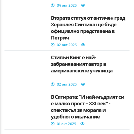
04 окт 2025
Втората статуя от античен град
Хераклея Синтика ще бъде
официално представена в
Петрич
02 окт 2025
Стивън Кинг е най-
забраняваният автор в
американските училища
02 окт 2025
В Сатирата: "И най-мъдрият си
е малко прост – XXI век" -
спектакъл за морала и
удобното мълчание
01 окт 2025