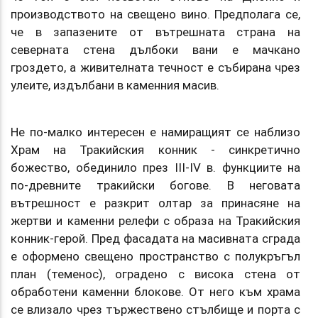
производството на свещено вино. Предполага се,
че в запазените от вътрешната страна на
северната стена дълбоки вани е мачкано
гроздето, а живителната течност е събирана чрез
улеите, издълбани в каменния масив.
Не по-малко интересен е намиращият се наблизо
Храм на Тракийския конник - синкретично
божество, обединило през III-IV в. функциите на
по-древните тракийски богове. В неговата
вътрешност е разкрит олтар за принасяне на
жертви и каменни релефи с образа на Тракийския
конник-герой. Пред фасадата на масивната сграда
е оформено свещено пространство с полукръгъл
план (теменос), оградено с висока стена от
обработени каменни блокове. От него към храма
се влизало чрез тържествено стълбище и порта с