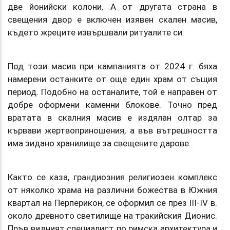
две йонийски колони. А от другата страна в
свещения двор е включен изявен скален масив,
където жреците извършвали ритуалите си.
Под този масив при кампанията от 2024 г. бяха
намерени останките от още един храм от същия
период. Подобно на останалите, той е направен от
добре оформени каменни блокове. Точно пред
вратата в скалния масив е издялан олтар за
кървави жертвоприношения, а във вътрешността
има зидано хранилище за свещените дарове.
Както се каза, грандиозния религиозен комплекс
от няколко храма на различни божества в Южния
квартал на Перперикон, се оформил се през III-IV в.
около древното светилище на тракийския Дионис.
Пръв видният специалист по римска архитектура и