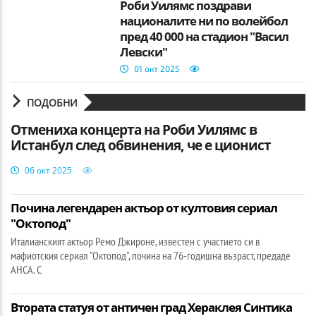
Роби Уилямс поздрави
националите ни по волейбол
пред 40 000 на стадион "Васил
Левски"
01 окт 2025
ПОДОБНИ
Отмениха концерта на Роби Уилямс в
Истанбул след обвинения, че е ционист
06 окт 2025
Почина легендарен актьор от култовия сериал
"Октопод"
Италианският актьор Ремо Джироне, известен с участието си в
мафиотския сериал "Октопод", почина на 76-годишна възраст, предаде
АНСА. С
Втората статуя от античен град Хераклея Синтика