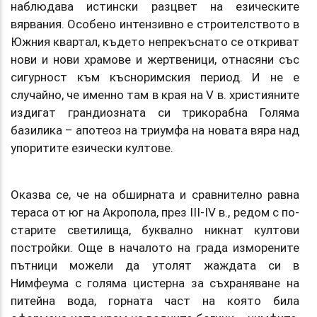
наблюдава истински разцвет на езическите
вярвания. Особено интензивно е строителството в
Южния квартал, където непрекъснато се откриват
нови и нови храмове и жертвеници, отнасяни със
сигурност към късноримския период. И не е
случайно, че именно там в края на V в. християните
издигат грандиозната си трикорабна Голяма
базилика – апотеоз на триумфа на новата вяра над
упоритите езически култове.
Оказва се, че на обширната и сравнително равна
тераса от юг на Акропола, през III-IV в., редом с по-
старите светилища, буквално никнат култови
постройки. Още в началото на града изморените
пътници можели да утолят жаждата си в
Нимфеума с голяма цистерна за съхраняване на
питейна вода, горната част на която била