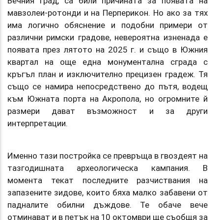
Вечния град, са били причината за появата на
мавзолеи-ротонди и на Перперикон. Но ако за тях
има логично обяснение и подобни примери от
различни римски градове, невероятна изненада е
появата през лятото на 2025 г. и също в Южния
квартал на още една монументална сграда с
кръгъл план и изключително прецизен градеж. Тя
също се намира непосредствено до пътя, водещ
към Южната порта на Акропола, но огромните й
размери дават възможност и за други
интерпретации.
Именно тази постройка се превръща в гвоздеят на
тазгодишната археологическа кампания. В
момента текат последните разчиствания на
запазените зидове, които бяха малко забавени от
падналите обилни дъждове. Те обаче вече
отминават и в петък на 10 октомври ще съобщя за