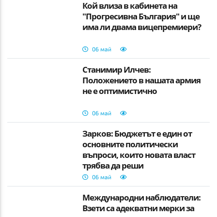
Кой влиза в кабинета на
"Прогресивна България" и ще
има ли двама вицепремиери?
06 май
Станимир Илчев:
Положението в нашата армия
не е оптимистично
06 май
Зарков: Бюджетът е един от
основните политически
въпроси, които новата власт
трябва да реши
06 май
Международни наблюдатели:
Взети са адекватни мерки за