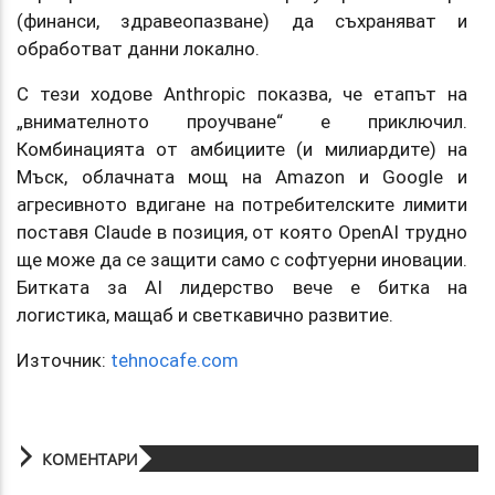
(финанси, здравеопазване) да съхраняват и
обработват данни локално.
С тези ходове Anthropic показва, че етапът на
„внимателното проучване“ е приключил.
Комбинацията от амбициите (и милиардите) на
Мъск, облачната мощ на Amazon и Google и
агресивното вдигане на потребителските лимити
поставя Claude в позиция, от която OpenAI трудно
ще може да се защити само с софтуерни иновации.
Битката за AI лидерство вече е битка на
логистика, мащаб и светкавично развитие.
Източник:
tehnocafe.com
КОМЕНТАРИ