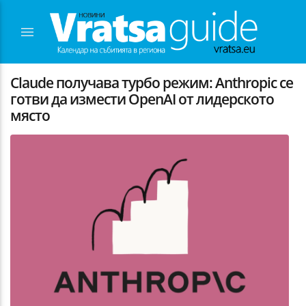
Claude получава турбо режим: Anthropic се
готви да измести OpenAI от лидерското
място