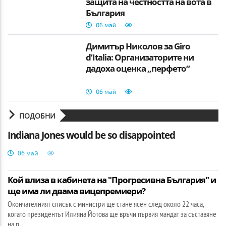
защита на честността на вота в
България
06 май
Димитър Николов за Giro
d’Italia: Организаторите ни
дадоха оценка „перфето“
06 май
ПОДОБНИ
Indiana Jones would be so disappointed
06 май
Кой влиза в кабинета на "Прогресивна България" и
ще има ли двама вицепремиери?
Окончателният списък с министри ще стане ясен след около 22 часа,
когато президентът Илияна Йотова ще връчи първия мандат за съставяне
на п