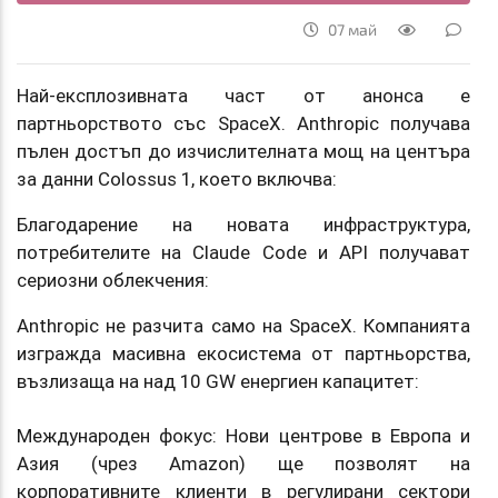
07 май
Най-експлозивната част от анонса е
партньорството със SpaceX. Anthropic получава
пълен достъп до изчислителната мощ на центъра
за данни Colossus 1, което включва:
Благодарение на новата инфраструктура,
потребителите на Claude Code и API получават
сериозни облекчения:
Anthropic не разчита само на SpaceX. Компанията
изгражда масивна екосистема от партньорства,
възлизаща на над 10 GW енергиен капацитет:
Международен фокус: Нови центрове в Европа и
Азия (чрез Amazon) ще позволят на
корпоративните клиенти в регулирани сектори