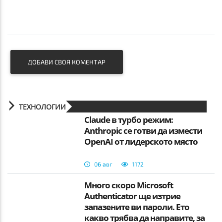
ДОБАВИ СВОЯ КОМЕНТАР
ТЕХНОЛОГИИ
Claude в турбо режим:
Anthropic се готви да измести
OpenAI от лидерското място
06 авг
1172
Много скоро Microsoft
Authenticator ще изтрие
запазените ви пароли. Ето
какво трябва да направите, за