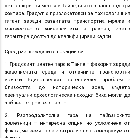
пет конкретни места в Тайпе, всяко с площ над три
хектара. Градът е привлекателен за технологичния
гигант заради развитата транспортна мрежа и
множеството университети в района, което
гарантира достъп до квалифицирани кадри.
Сред разглежданите локации са:
1. Градският цветен парк в Тайпе – фаворит заради
живописната среда и отличните транспортни
връзки. Единственият потенциален проблем е
близостта до историческа зона, където
евентуални археологически находки биха могли да
забавят строителството.
2. Разпределителна гара на тайванските
железници – интересна опция, но усложнена от
факта, че земята се контролира от консорциум от