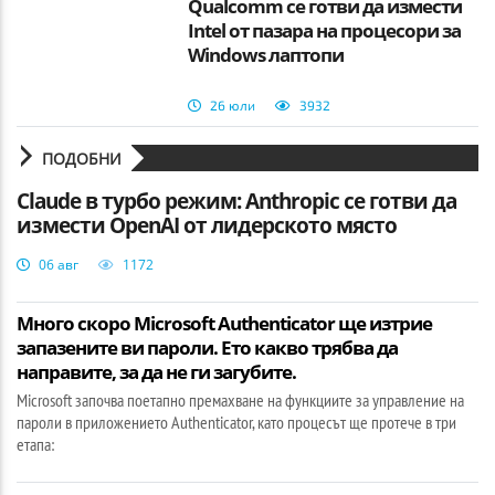
Qualcomm се готви да измести
Intel от пазара на процесори за
Windows лаптопи
26 юли
3932
ПОДОБНИ
Claude в турбо режим: Anthropic се готви да
измести OpenAI от лидерското място
06 авг
1172
Много скоро Microsoft Authenticator ще изтрие
запазените ви пароли. Ето какво трябва да
направите, за да не ги загубите.
Microsoft започва поетапно премахване на функциите за управление на
пароли в приложението Authenticator, като процесът ще протече в три
етапа: