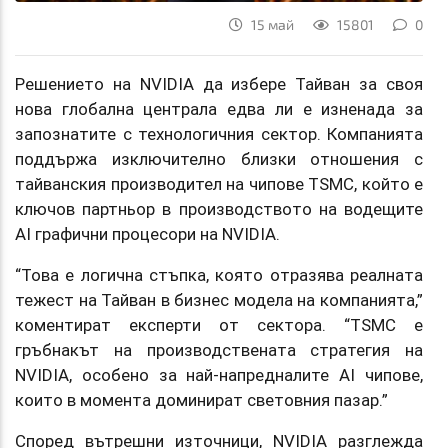
15 май
15801
0
Решението на NVIDIA да избере Тайван за своя
нова глобална централа едва ли е изненада за
запознатите с технологичния сектор. Компанията
поддържа изключително близки отношения с
тайванския производител на чипове TSMC, който е
ключов партньор в производството на водещите
AI графични процесори на NVIDIA.
“Това е логична стъпка, която отразява реалната
тежест на Тайван в бизнес модела на компанията,”
коментират експерти от сектора. “TSMC е
гръбнакът на производствената стратегия на
NVIDIA, особено за най-напредналите AI чипове,
които в момента доминират световния пазар.”
Според вътрешни източници, NVIDIA разглежда