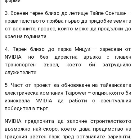
фирми.
3. Военен терен близо до летище Тайпе Сонгшан –
правителството трябва първо да придобие земята
от военните, процес, който може да продължи до
края на годината.
4. Терен близо до парка Мицуи – харесван от
NVIDIA, но без директна връзка с главен
транспортен възел, което би затруднило
служителите.
5. Част от проект за обновяване на тайванската
електрическа компания Taipower – опция, която би
изисквала NVIDIA да работи с евентуалния
победител в търг.
NVIDIA предпочита да започне строителството
възможно най-скоро, което дава предимство на
Градския цветен парк пред останалите варианти.