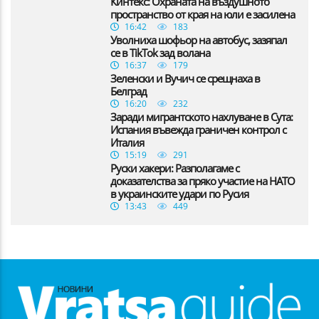
Кинтекс: Охраната на въздушното
пространство от края на юли е засилена
16:42
183
Уволниха шофьор на автобус, зазяпал
се в TikTok зад волана
16:37
179
Зеленски и Вучич се срещнаха в
Белград
16:20
232
Заради мигрантското нахлуване в Сута:
Испания въвежда граничен контрол с
Италия
15:19
291
Руски хакери: Разполагаме с
доказателства за пряко участие на НАТО
в украинските удари по Русия
13:43
449