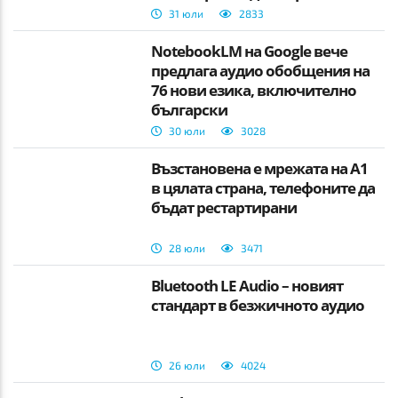
да не ги загубите.
31 юли
2833
NotebookLM на Google вече
предлага аудио обобщения на
76 нови езика, включително
български
30 юли
3028
Възстановена е мрежата на А1
в цялата страна, телефоните да
бъдат рестартирани
28 юли
3471
Bluetooth LE Audio – новият
стандарт в безжичното аудио
26 юли
4024