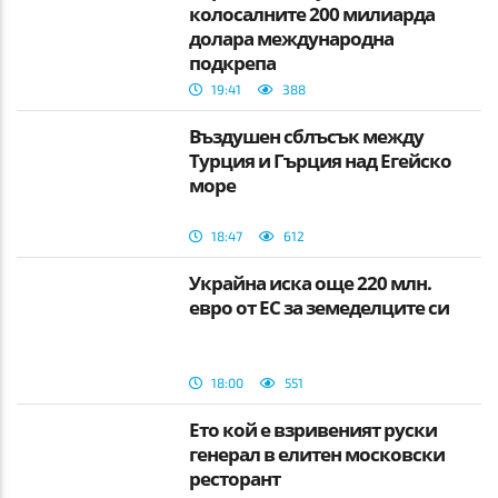
колосалните 200 милиарда
долара международна
подкрепа
19:41
388
Въздушен сблъсък между
Турция и Гърция над Егейско
море
18:47
612
Украйна иска още 220 млн.
евро от ЕС за земеделците си
18:00
551
Ето кой е взривеният руски
генерал в елитен московски
ресторант