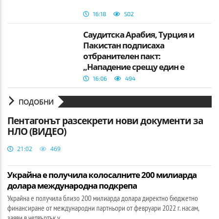
16:18
502
Саудитска Арабия, Турция и
Пакистан подписаха
отбранителен пакт:
„Нападение срещу един е
нападение срещу всички“
16:06
494
ПОДОБНИ
Пентагонът разсекрети нови документи за
НЛО (ВИДЕО)
21:02
469
Украйна е получила колосалните 200 милиарда
долара международна подкрепа
Украйна е получила близо 200 милиарда долара директно бюджетно
финансиране от международни партньори от февруари 2022 г. насам,
заяви в четвъртък у