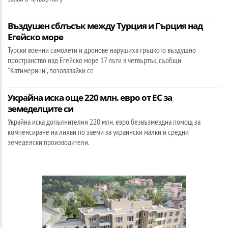
Въздушен сблъсък между Турция и Гърция над
Егейско море
Турски военни самолети и дронове нарушиха гръцкото въздушно
пространство над Егейско море 17 пъти в четвъртък, съобщи
"Катимерини", позовавайки се
Украйна иска още 220 млн. евро от ЕС за
земеделците си
Украйна иска допълнителни 220 млн. евро безвъзмездна помощ за
компенсиране на лихви по заеми за украински малки и средни
земеделски производители.