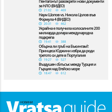
Пентагонът разсекрети нови документи
за НЛО (ВИДЕО)
21:02
469
Наум Шопов vs. Никола Цолов във
Формула 4 (ВИДЕО)
20:31
462
Украйна е получила колосалните 200
милиарда долара международна
подкрепа
19:41
388
Обърна ли гръб на Бъкингам?:
Принцеса Юджини избра да роди
третото си дете в Португалия
19:27
527
Въздушен сблъсък между Турция и
Гърция над Егейско море
18:47
612