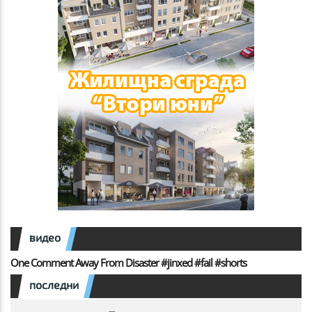
видео
One Comment Away From Disaster #jinxed #fail #shorts
последни