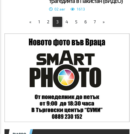
трагедията в Пакистан (ВИДЕО)
02 авг
1613
«
1
2
3
4
5
6
7
»
видео