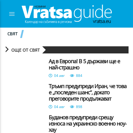
СВЯТ
ОЩЕ ОТ СВЯТ
Ад в Европа! В 5 държави ще е
най-страшно
04 авг
884
Тръмп предупреди Иран, че това
е „последен шанс“, докато
преговорите продължават
04 авг
898
Буданов предупреди срещу
износа на украинско военно ноу-
хау