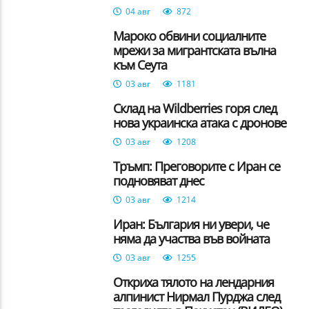
04 авг
872
Мароко обвини социалните
мрежи за мигрантската вълна
към Сеута
03 авг
1181
Склад на Wildberries горя след
нова украинска атака с дронове
03 авг
1208
Тръмп: Преговорите с Иран се
подновяват днес
03 авг
1214
Иран: България ни увери, че
няма да участва във войната
03 авг
1255
Откриха тялото на лендарния
алпинист Нирмал Пурджа след