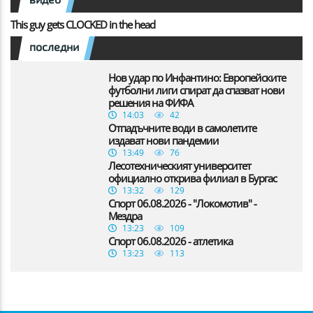
This guy gets CLOCKED in the head
последни
Нов удар по Инфантино: Европейските
футболни лиги спират да спазват нови
решения на ФИФА
14:03
42
Отпадъчните води в самолетите
издават нови пандемии
13:49
76
Лесотехническият университет
официално открива филиал в Бургас
13:32
129
Спорт 06.08.2026 - "Локомотив" -
Мездра
13:23
109
Спорт 06.08.2026 - атлетика
13:23
113