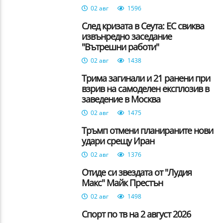
02 авг
1596
След кризата в Сеута: ЕС свиква
извънредно заседание
"Вътрешни работи"
02 авг
1438
Трима загинали и 21 ранени при
взрив на самоделен експлозив в
заведение в Москва
02 авг
1475
Тръмп отмени планираните нови
удари срещу Иран
02 авг
1376
Отиде си звездата от "Лудия
Макс" Майк Престън
02 авг
1498
Спорт по тв на 2 август 2026