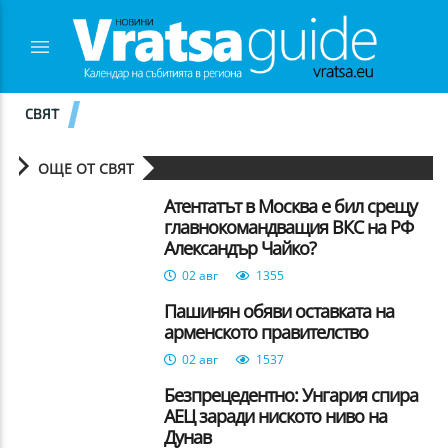
СВЯТ
ОЩЕ ОТ СВЯТ
Атентатът в Москва е бил срещу
главнокомандващия ВКС на РФ
Александър Чайко?
02 авг
1355
Пашинян обяви оставката на
арменското правителство
02 авг
1537
Безпрецедентно: Унгария спира
АЕЦ заради ниското ниво на
Дунав