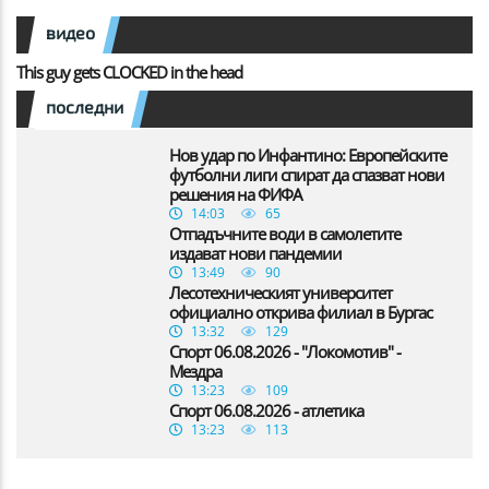
видео
This guy gets CLOCKED in the head
последни
Нов удар по Инфантино: Европейските
футболни лиги спират да спазват нови
решения на ФИФА
14:03
65
Отпадъчните води в самолетите
издават нови пандемии
13:49
90
Лесотехническият университет
официално открива филиал в Бургас
13:32
129
Спорт 06.08.2026 - "Локомотив" -
Мездра
13:23
109
Спорт 06.08.2026 - атлетика
13:23
113