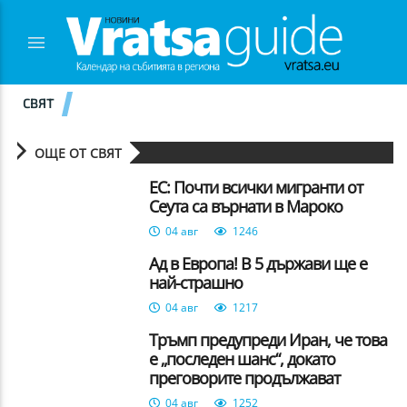
СВЯТ
ОЩЕ ОТ СВЯТ
ЕС: Почти всички мигранти от
Сеута са върнати в Мароко
04 авг
1246
Ад в Европа! В 5 държави ще е
най-страшно
04 авг
1217
Тръмп предупреди Иран, че това
е „последен шанс“, докато
преговорите продължават
04 авг
1252