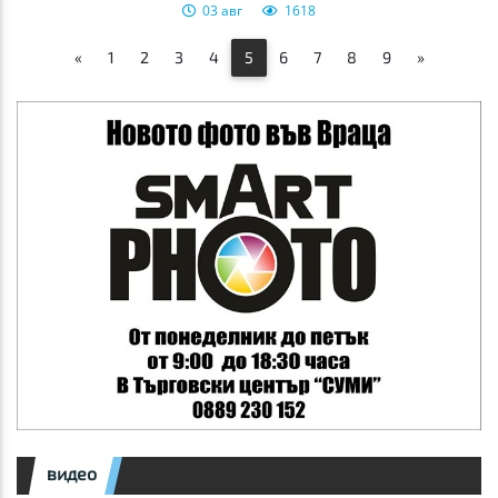
03 авг
1618
«
1
2
3
4
5
6
7
8
9
»
видео