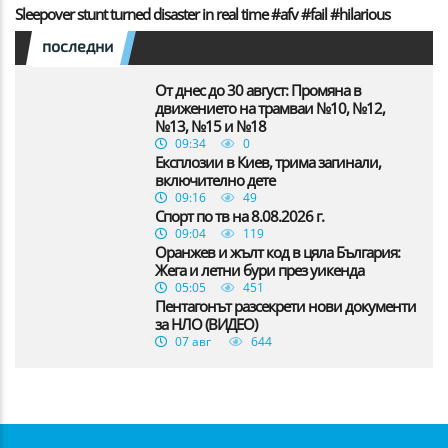
Sleepover stunt turned disaster in real time #afv #fail #hilarious
последни
От днес до 30 август: Промяна в
движението на трамваи №10, №12,
№13, №15 и №18
09:34
0
Експлозии в Киев, трима загинали,
включително дете
09:16
49
Спорт по тв на 8.08.2026 г.
09:04
119
Оранжев и жълт код в цяла България:
Жега и летни бури през уикенда
05:05
451
Пентагонът разсекрети нови документи
за НЛО (ВИДЕО)
07 авг
644