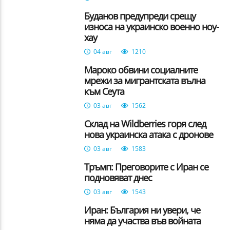
Буданов предупреди срещу
износа на украинско военно ноу-
хау
04 авг
1210
Мароко обвини социалните
мрежи за мигрантската вълна
към Сеута
03 авг
1562
Склад на Wildberries горя след
нова украинска атака с дронове
03 авг
1583
Тръмп: Преговорите с Иран се
подновяват днес
03 авг
1543
Иран: България ни увери, че
няма да участва във войната